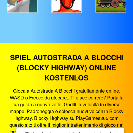
SPIEL AUTOSTRADA A BLOCCHI
(BLOCKY HIGHWAY) ONLINE
KOSTENLOS
Gioca a Autostrada A Blocchi gratuitamente online.
WASD o Frecce da giocare.. Ti piace correre? Porta la
tua guida a nuove vette! Goditi la velocità in diverse
mappe. Padroneggia e sblocca nuovi veicoli in Blocky
Highway. Blocky Highway su PlayGames365.com,
questo sito ti offre il miglior intrattenimento di gioco nel
browser. Autostrada A Blocchi è un gioco HTML5 che