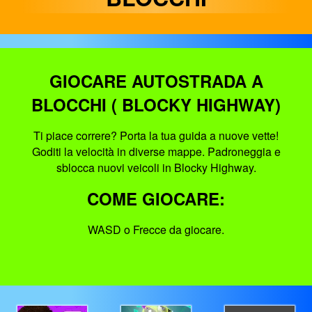
GIOCARE AUTOSTRADA A
BLOCCHI ( BLOCKY HIGHWAY)
Ti piace correre? Porta la tua guida a nuove vette!
Goditi la velocità in diverse mappe. Padroneggia e
sblocca nuovi veicoli in Blocky Highway.
COME GIOCARE:
WASD o Frecce da giocare.