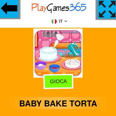
IT
GIOCA
BABY BAKE TORTA