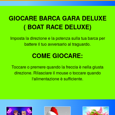
GIOCARE BARCA GARA DELUXE
( BOAT RACE DELUXE)
Imposta la direzione e la potenza sulla tua barca per
battere il tuo avversario al traguardo.
COME GIOCARE:
Toccare o premere quando la freccia è nella giusta
direzione. Rilasciare il mouse o toccare quando
l'alimentazione è sufficiente.