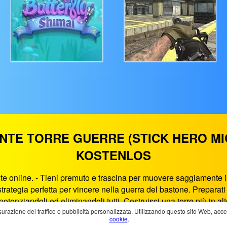
NTE TORRE GUERRE (STICK HERO M
KOSTENLOS
 online. - Tieni premuto e trascina per muovere saggiamente il t
rategia perfetta per vincere nella guerra del bastone. Preparati 
tenziandoli ed eliminandoli tutti. Costruisci una torre più in a
 i nemici nella guerra degli eroi, sali di livello per sbloccare 
surazione del traffico e pubblicità personalizzata. Utilizzando questo sito Web, accetti
cookie
.
nimento di gioco nel browser. Bastone Eroe Potente Torre Guerr