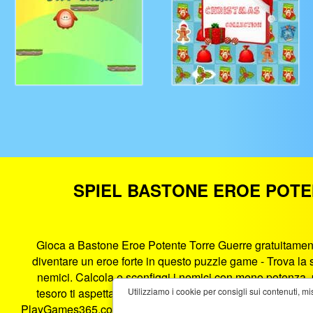
SPIEL BASTONE EROE POTE
Gioca a Bastone Eroe Potente Torre Guerre gratuitamente
diventare un eroe forte in questo puzzle game - Trova la st
nemici. Calcola e sconfiggi i nemici con meno potenza, po
tesoro ti aspetta... Calcola la tua mossa per spazzare via
Utilizziamo i cookie per consigli sui contenuti, mi
PlayGames365.com, questo sito ti offre il miglior intratte