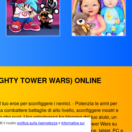
IGHTY TOWER WARS) ONLINE
uo eroe per sconfiggere i nemici. - Potenzia le armi per
a combattere battaglie di alto livello, sconfiggere mostri e
lto che puoi. Una principessa ha bisogno del tuo aiuto, un
nuovi personaggi variabili. Stick Hero Mighty Tower Wars su
 il ​​nostro
politica sulla riservatezza
e
Informativa sui
e è un gioco HTML5 che funziona su smartphone, tablet, PC e