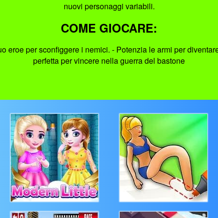
nuovi personaggi variabili.
COME GIOCARE:
o eroe per sconfiggere i nemici. - Potenzia le armi per diventare
perfetta per vincere nella guerra del bastone