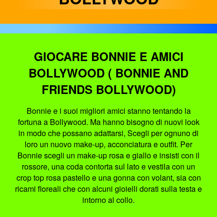
GIOCARE BONNIE E AMICI
BOLLYWOOD ( BONNIE AND
FRIENDS BOLLYWOOD)
Bonnie e i suoi migliori amici stanno tentando la
fortuna a Bollywood. Ma hanno bisogno di nuovi look
in modo che possano adattarsi, Scegli per ognuno di
loro un nuovo make-up, acconciatura e outfit. Per
Bonnie scegli un make-up rosa e giallo e insisti con il
rossore, una coda contorta sul lato e vestila con un
crop top rosa pastello e una gonna con volant, sia con
ricami floreali che con alcuni gioielli dorati sulla testa e
intorno al collo.