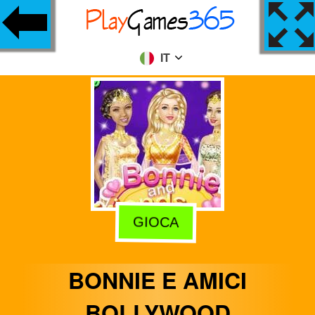
IT
GIOCA
BONNIE E AMICI
BOLLYWOOD