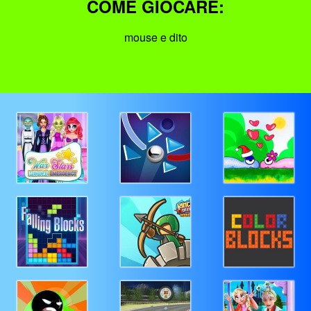
COME GIOCARE:
mouse e dito