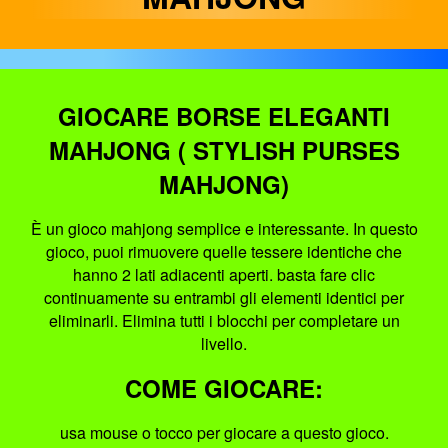
GIOCARE BORSE ELEGANTI
MAHJONG ( STYLISH PURSES
MAHJONG)
È un gioco mahjong semplice e interessante. In questo
gioco, puoi rimuovere quelle tessere identiche che
hanno 2 lati adiacenti aperti. basta fare clic
continuamente su entrambi gli elementi identici per
eliminarli. Elimina tutti i blocchi per completare un
livello.
COME GIOCARE:
usa mouse o tocco per giocare a questo gioco.