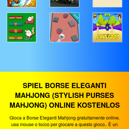
SPIEL BORSE ELEGANTI
MAHJONG (STYLISH PURSES
MAHJONG) ONLINE KOSTENLOS
Gioca a Borse Eleganti Mahjong gratuitamente online.
usa mouse o tocco per giocare a questo gioco.. È un