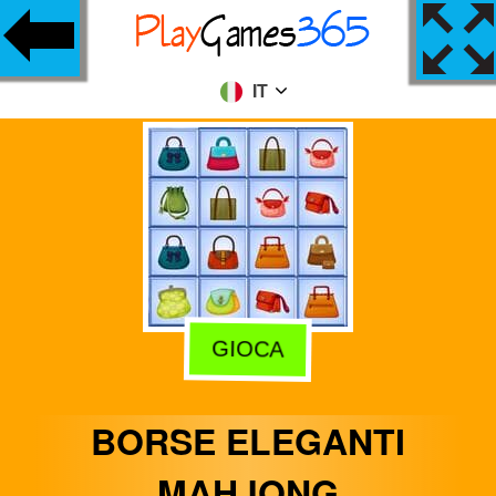
IT
GIOCA
BORSE ELEGANTI
MAHJONG