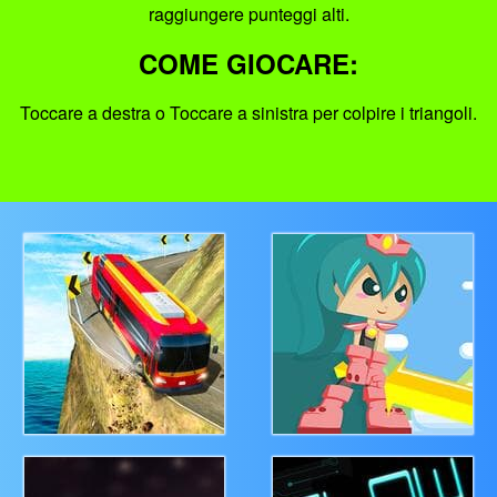
raggiungere punteggi alti.
COME GIOCARE:
Toccare a destra o Toccare a sinistra per colpire i triangoli.