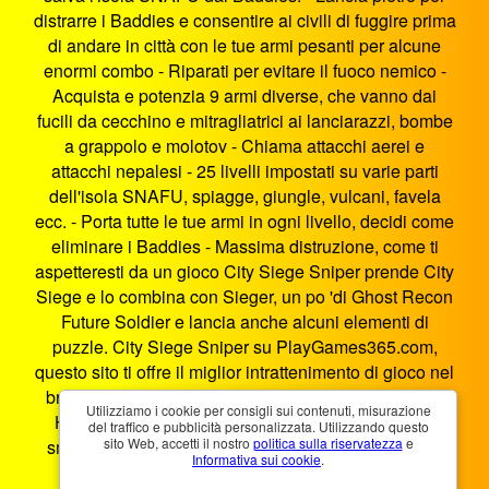
distrarre i Baddies e consentire ai civili di fuggire prima
di andare in città con le tue armi pesanti per alcune
enormi combo - Riparati per evitare il fuoco nemico -
Acquista e potenzia 9 armi diverse, che vanno dai
fucili da cecchino e mitragliatrici ai lanciarazzi, bombe
a grappolo e molotov - Chiama attacchi aerei e
attacchi nepalesi - 25 livelli impostati su varie parti
dell'isola SNAFU, spiagge, giungle, vulcani, favela
ecc. - Porta tutte le tue armi in ogni livello, decidi come
eliminare i Baddies - Massima distruzione, come ti
aspetteresti da un gioco City Siege Sniper prende City
Siege e lo combina con Sieger, un po 'di Ghost Recon
Future Soldier e lancia anche alcuni elementi di
puzzle. City Siege Sniper su PlayGames365.com,
questo sito ti offre il miglior intrattenimento di gioco nel
browser. Cecchino D'assedio Della Città è un gioco
Utilizziamo i cookie per consigli sui contenuti, misurazione
HTML5 che funziona su smartphone, tablet, PC e
del traffico e pubblicità personalizzata. Utilizzando questo
sito Web, accetti il ​​nostro
politica sulla riservatezza
e
smart TV. Puoi giocare a Cecchino D'assedio Della
Informativa sui cookie
.
Città ovunque e in qualsiasi momento.