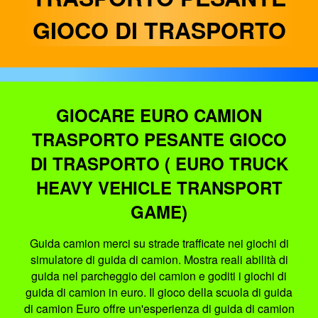
GIOCO DI TRASPORTO
GIOCARE EURO CAMION
TRASPORTO PESANTE GIOCO
DI TRASPORTO ( EURO TRUCK
HEAVY VEHICLE TRANSPORT
GAME)
Guida camion merci su strade trafficate nei giochi di
simulatore di guida di camion. Mostra reali abilità di
guida nel parcheggio dei camion e goditi i giochi di
guida di camion in euro. Il gioco della scuola di guida
di camion Euro offre un'esperienza di guida di camion