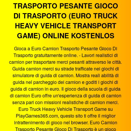
TRASPORTO PESANTE GIOCO
DI TRASPORTO (EURO TRUCK
HEAVY VEHICLE TRANSPORT
GAME) ONLINE KOSTENLOS
Gioca a Euro Camion Trasporto Pesante Gioco Di
Trasporto gratuitamente online. - Lavori realistici di
camion per trasportare merci pesanti attraverso le città.
Guida camion merci su strade trafficate nei giochi di
simulatore di guida di camion. Mostra reali abilità di
guida nel parcheggio dei camion e goditi i giochi di
guida di camion in euro. Il gioco della scuola di guida
di camion Euro offre un'esperienza di guida di camion
senza pari con missioni realistiche di camion merci.
Euro Truck Heavy Vehicle Transport Game su
PlayGames365.com, questo sito ti offre il miglior
intrattenimento di gioco nel browser. Euro Camion
Trasporto Pesante Gioco Di Trasporto è un gioco