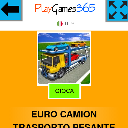
IT
GIOCA
EURO CAMION
TRASPORTO PESANTE