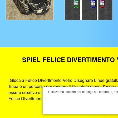
SPIEL FELICE DIVERTIMENTO
Gioca a Felice Divertimento Vetro Disegnare Linee gratuitam
linea e un percorso per rendere il bicchiere pieno d'acqua 
essere creativo e non aver paura di pensare fuori dalla sca
Utilizziamo i cookie per consigli sui contenuti, mi
Felice Divertimento Vetro Disegnare Linee è un gioco HTM