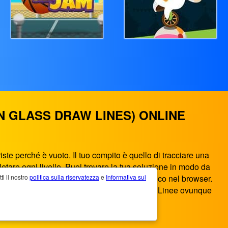
N GLASS DRAW LINES) ONLINE
ste perché è vuoto. Il tuo compito è quello di tracciare una
etare ogni livello. Puoi trovare la tua soluzione in modo da
to ti offre il miglior intrattenimento di gioco nel browser.
 il ​​nostro
politica sulla riservatezza
e
Informativa sui
ocare a Felice Divertimento Vetro Disegnare Linee ovunque