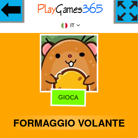
IT
GIOCA
FORMAGGIO VOLANTE