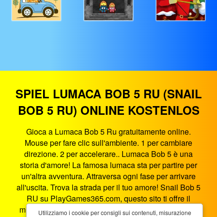
SPIEL LUMACA BOB 5 RU (SNAIL
BOB 5 RU) ONLINE KOSTENLOS
Gioca a Lumaca Bob 5 Ru gratuitamente online.
Mouse per fare clic sull'ambiente. 1 per cambiare
direzione. 2 per accelerare.. Lumaca Bob 5 è una
storia d'amore! La famosa lumaca sta per partire per
un'altra avventura. Attraversa ogni fase per arrivare
all'uscita. Trova la strada per il tuo amore! Snail Bob 5
RU su PlayGames365.com, questo sito ti offre il
miglior intrattenimento di gioco nel browser. Lumaca
Utilizziamo i cookie per consigli sui contenuti, misurazione