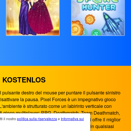
NE KOSTENLOS
 pulsante destro del mouse per puntare il pulsante sinistro
/disattivare la pausa. Pixel Forces è un impegnativo gioco
L'ambiente è strutturato come un labirinto verticale con
tà di gioco multiplayer: RPG, Deathmatch, Team Deathmatch,
ces.Io su PlayGames365.com, questo sito ti offre il miglior
 il ​​nostro
politica sulla riservatezza
e
Informativa sui
V. Puoi giocare a Pixelforces.Io ovunque e in qualsiasi