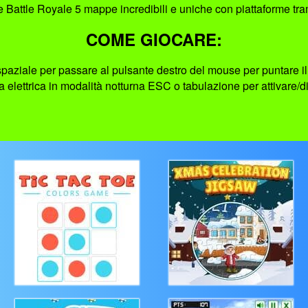
attle Royale 5 mappe incredibili e uniche con piattaforme tr
COME GIOCARE:
paziale per passare al pulsante destro del mouse per puntare il 
cia elettrica in modalità notturna ESC o tabulazione per attivare/d