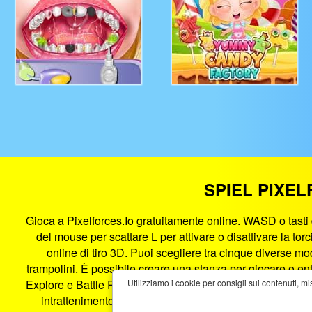
SPIEL PIXEL
Gioca a Pixelforces.Io gratuitamente online. WASD o tasti 
del mouse per scattare L per attivare o disattivare la to
online di tiro 3D. Puoi scegliere tra cinque diverse mo
trampolini. È possibile creare una stanza per giocare o e
Explore e Battle Royale 5 mappe incredibili e uniche con p
Utilizziamo i cookie per consigli sui contenuti, mi
intrattenimento di gioco nel browser. Pixelforces.Io è