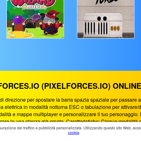
FORCES.IO (PIXELFORCES.IO) ONLI
di direzione per spostare la barra spazia spaziale per passare al
rcia elettrica in modalità notturna ESC o tabulazione per attivare
dalità e mappe multiplayer e personalizzare il tuo personaggio. 
ntrare in una stanza già creata. Caratteristiche: Cinque modali
iattaforme trampolino Opzioni sala 12 skin personaggio Pixelfor
surazione del traffico e pubblicità personalizzata. Utilizzando questo sito Web, accetti
cookie
.
 un gioco HTML5 che funziona su smartphone, tablet, PC e smart T