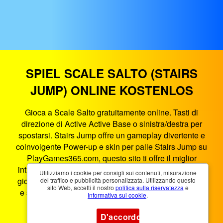
SPIEL SCALE SALTO (STAIRS
JUMP) ONLINE KOSTENLOS
Gioca a Scale Salto gratuitamente online. Tasti di
direzione di Active Active Base o sinistra/destra per
spostarsi. Stairs Jump offre un gameplay divertente e
coinvolgente Power-up e skin per palle Stairs Jump su
PlayGames365.com, questo sito ti offre il miglior
intrattenimento di gioco nel browser. Scale Salto è un
Utilizziamo i cookie per consigli sui contenuti, misurazione
gioco HTML5 che funziona su smartphone, tablet, PC
del traffico e pubblicità personalizzata. Utilizzando questo
sito Web, accetti il ​​nostro
politica sulla riservatezza
e
e smart TV. Puoi giocare a Scale Salto ovunque e in
Informativa sui cookie
.
qualsiasi momento.
D'accordo