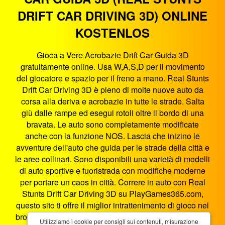
DRIFT CAR DRIVING 3D) ONLINE
KOSTENLOS
Gioca a Vere Acrobazie Drift Car Guida 3D
gratuitamente online. Usa W,A,S,D per il movimento
del giocatore e spazio per il freno a mano. Real Stunts
Drift Car Driving 3D è pieno di molte nuove auto da
corsa alla deriva e acrobazie in tutte le strade. Salta
giù dalle rampe ed esegui rotoli oltre il bordo di una
bravata. Le auto sono completamente modificate
anche con la funzione NOS. Lascia che inizino le
avventure dell'auto che guida per le strade della città e
le aree collinari. Sono disponibili una varietà di modelli
di auto sportive e fuoristrada con modifiche moderne
per portare un caos in città. Correre in auto con Real
Stunts Drift Car Driving 3D su PlayGames365.com,
questo sito ti offre il miglior intrattenimento di gioco nel
browser. Vere Acrobazie Drift Car Guida 3D è un gioco
Utilizziamo i cookie per consigli sui contenuti, misurazione