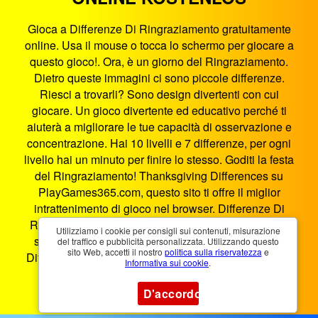
Gioca a Differenze Di Ringraziamento gratuitamente
online. Usa il mouse o tocca lo schermo per giocare a
questo gioco!. Ora, è un giorno del Ringraziamento.
Dietro queste immagini ci sono piccole differenze.
Riesci a trovarli? Sono design divertenti con cui
giocare. Un gioco divertente ed educativo perché ti
aiuterà a migliorare le tue capacità di osservazione e
concentrazione. Hai 10 livelli e 7 differenze, per ogni
livello hai un minuto per finire lo stesso. Goditi la festa
del Ringraziamento! Thanksgiving Differences su
PlayGames365.com, questo sito ti offre il miglior
intrattenimento di gioco nel browser. Differenze Di
Ringraziamento è un gioco HTML5 che funziona su
Utilizziamo i cookie per consigli sui contenuti, misurazione
smartphone, tablet, PC e smart TV. Puoi giocare a
del traffico e pubblicità personalizzata. Utilizzando questo
sito Web, accetti il ​​nostro
politica sulla riservatezza
e
Differenze Di Ringraziamento ovunque e in qualsiasi
Informativa sui cookie
.
momento.
D'accordo